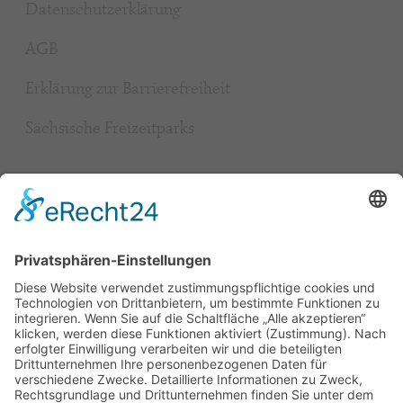
Datenschutzerklärung
AGB
Erklärung zur Barrierefreiheit
Sächsische Freizeitparks
Beliebt
Baumhaushotel & Erlebnisnächte
grüngeringelter Freizeitpark
Camping
Gäste-Guests-Gość Book