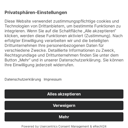
Beliebt
Baumhaushotel & Erlebnisnächte
grüngeringelter Freizeitpark
Camping
Gäste-Guests-Gość Book