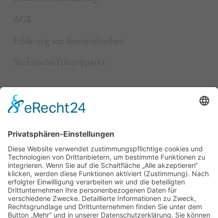
AGB
Erklärung zur Barrierefreiheit
Sächsische Freizeitparks
Beliebt
Baumhaushotel & Erlebnisnächte
grüngeringelter Freizeitpark
Camping
Gäste-Guests-Gość Book