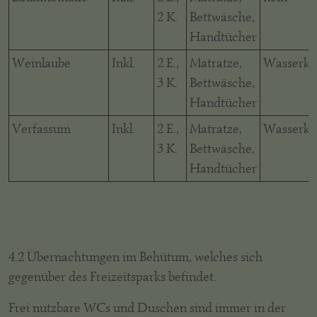
2 K.
Bettwäsche,
Handtücher
Weinlaube
Inkl.
2 E.,
Matratze,
Wasserko
3 K.
Bettwäsche,
Handtücher
Verfassum
Inkl.
2 E.,
Matratze,
Wasserko
3 K.
Bettwäsche,
Handtücher
4.2 Übernachtungen im Behütum, welches sich
gegenüber des Freizeitsparks befindet.
Frei nutzbare WCs und Duschen sind immer in der