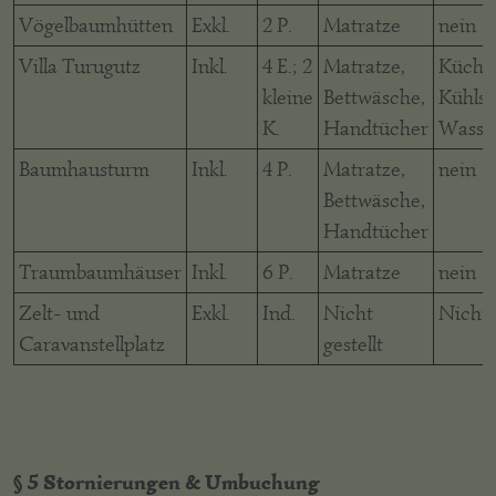
Vögelbaumhütten
Exkl.
2 P.
Matratze
nein
Villa Turugutz
Inkl.
4 E.; 2
Matratze,
Küche
kleine
Bettwäsche,
Kühlsc
K.
Handtücher
Wasse
Baumhausturm
Inkl.
4 P.
Matratze,
nein
Bettwäsche,
Handtücher
Traumbaumhäuser
Inkl.
6 P.
Matratze
nein
Zelt- und
Exkl.
Ind.
Nicht
Nicht g
Caravanstellplatz
gestellt
§ 5 Stornierungen & Umbuchung