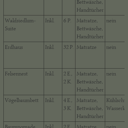
Bettwäsche,
Handtücher
Waldsiedlum-
Inkl.
6 P.
Matratze,
nein
Suite
Bettwäsche,
Handtücher
Erdhaus
Inkl.
32 P.
Matratze
nein
Felsennest
Inkl.
2 E.,
Matratze,
nein
2 K.
Bettwäsche,
Handtücher
Vögelbaumbett
Inkl.
4 E.,
Matratze,
Kühlschra
3 K.
Bettwäsche,
Wasserko
Handtücher
Baumnomade
Inkl.
2 E.,
Matratze,
nein