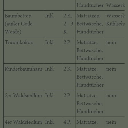
Handtücher
Wasserko
Baumbetten
Inkl.
2 E.,
Matratzen,
Wasserko
(außer Geile
2 - 3
Bettwäsche,
Kühlschr
Weide)
K.
Handtücher
Traumkokon
Inkl.
2 P.
Matratze,
nein
Bettwäsche,
Handtücher
Kinderbaumhaus
Inkl.
2 K.
Matratze,
nein
Bettwäsche,
Handtücher
2er Waldsiedlum
Inkl.
2 P.
Matratze,
nein
Bettwäsche,
Handtücher
4er Waldsiedlum
Inkl.
4 P.
Matratze,
nein