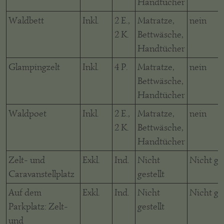
Handtücher
Waldbett
Inkl.
2 E.,
Matratze,
nein
2 K.
Bettwäsche,
Handtücher
Glampingzelt
Inkl.
4 P.
Matratze,
nein
Bettwäsche,
Handtücher
Waldpoet
Inkl.
2 E.,
Matratze,
nein
2 K.
Bettwäsche,
Handtücher
Zelt- und
Exkl.
Ind.
Nicht
Nicht ges
Caravanstellplatz
gestellt
Auf dem
Exkl.
Ind.
Nicht
Nicht ges
Parkplatz: Zelt-
gestellt
und