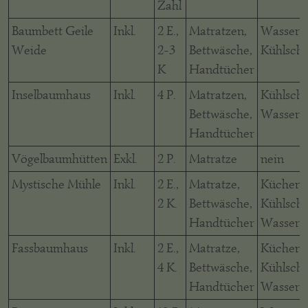
Zahl
Baumbett Geile
Inkl.
2 E.,
Matratzen,
Wasserk
Weide
2-3
Bettwäsche,
Kühlsch
K
Handtücher
Inselbaumhaus
Inkl.
4 P.
Matratzen,
Kühlschr
Bettwäsche,
Wasserk
Handtücher
Vögelbaumhütten
Exkl.
2 P.
Matratze
nein
Mystische Mühle
Inkl.
2 E.,
Matratze,
Küchene
2 K.
Bettwäsche,
Kühlschr
Handtücher
Wasserk
Fassbaumhaus
Inkl.
2 E.,
Matratze,
Küchene
4 K.
Bettwäsche,
Kühlschr
Handtücher
Wasserk