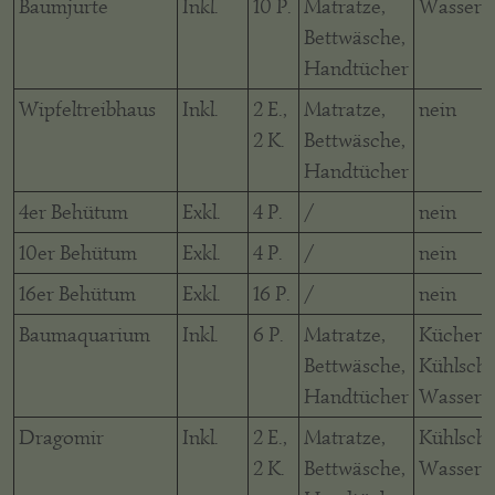
Baumjurte
Inkl.
10 P.
Matratze,
Wasserk
Bettwäsche,
Handtücher
Wipfeltreibhaus
Inkl.
2 E.,
Matratze,
nein
2 K.
Bettwäsche,
Handtücher
4er Behütum
Exkl.
4 P.
/
nein
10er Behütum
Exkl.
4 P.
/
nein
16er Behütum
Exkl.
16 P.
/
nein
Baumaquarium
Inkl.
6 P.
Matratze,
Küchene
Bettwäsche,
Kühlschr
Handtücher
Wasserk
Dragomir
Inkl.
2 E.,
Matratze,
Kühlschr
2 K.
Bettwäsche,
Wasserk