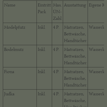
Name
Eintritt
Max.
Ausstattung
Eigene K
Park
ÜN-
Zahl
Modelpfutz
Inkl.
4 P.
Matratzen,
Wasserko
Bettwäsche,
Handtücher
Bodelmutz
Inkl.
4 P.
Matratzen,
Wasserko
Bettwäsche,
Handtücher
Fiona
Inkl.
4 P.
Matratzen,
Wasserko
Bettwäsche,
Handtücher
Judka
Inkl.
4 P.
Matratzen,
Wasserko
Bettwäsche,