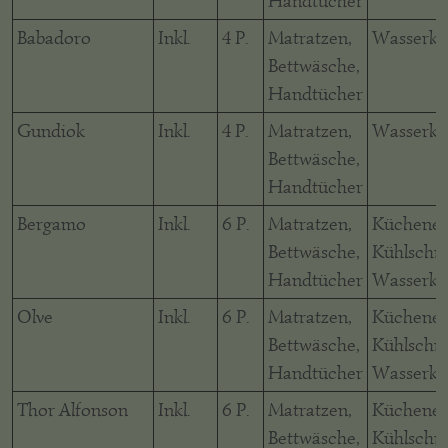
Handtücher
Babadoro
Inkl.
4 P.
Matratzen,
Wasserko
Bettwäsche,
Handtücher
Gundiok
Inkl.
4 P.
Matratzen,
Wasserko
Bettwäsche,
Handtücher
Bergamo
Inkl.
6 P.
Matratzen,
Küchenec
Bettwäsche,
Kühlschra
Handtücher
Wasserko
Olve
Inkl.
6 P.
Matratzen,
Küchenec
Bettwäsche,
Kühlschra
Handtücher
Wasserko
Thor Alfonson
Inkl.
6 P.
Matratzen,
Küchenec
Bettwäsche,
Kühlschra