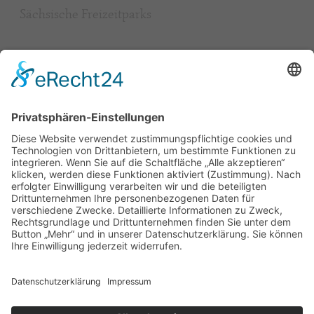
Sächsische Freizeitparks
Beliebt
Baumhaushotel & Erlebnisnächte
grüngeringelter Freizeitpark
Camping
Gäste-Guests-Gość Book