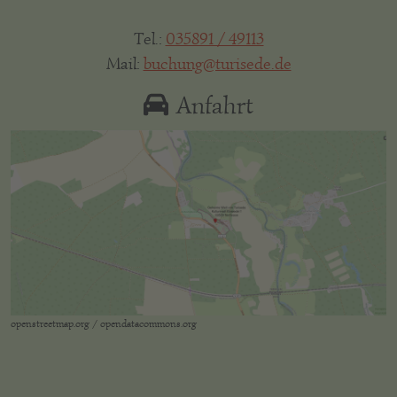
Tel.:
035891 / 49113
Mail:
buchung@turisede.de
Anfahrt
openstreetmap.org / opendatacommons.org