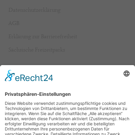
Datenschutzerklärung
AGB
Erklärung zur Barrierefreiheit
Sächsische Freizeitparks
Beliebt
Baumhaushotel & Erlebnisnächte
grüngeringelter Freizeitpark
Camping