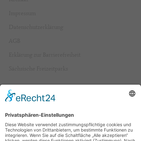
Impressum
Datenschutzerklärung
AGB
Erklärung zur Barrierefreiheit
Sächsische Freizeitparks
Beliebt
Baumhaushotel & Erlebnisnächte
grüngeringelter Freizeitpark