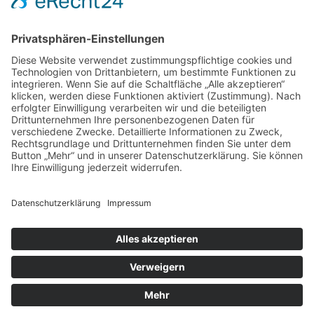
Beliebt
Baumhaushotel & Erlebnisnächte
grüngeringelter Freizeitpark
Camping
Gäste-Guests-Gość Book