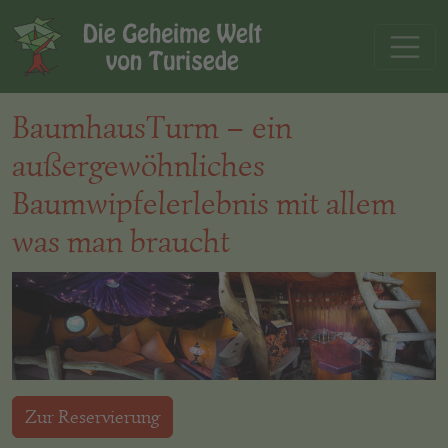
BaumhausTurm – ein
außergewöhnliches
Baumwipfelerlebnis mit allem
was man braucht
Zur Reservierung