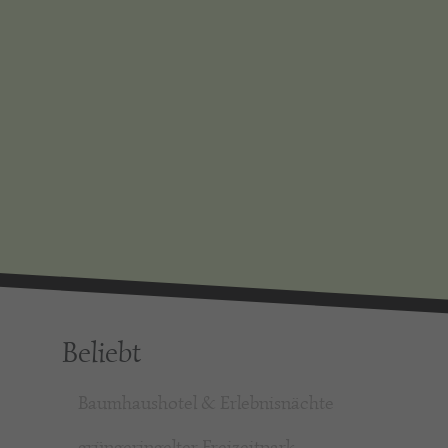
Beliebt
Baumhaushotel & Erlebnisnächte
grüngeringelter Freizeitpark