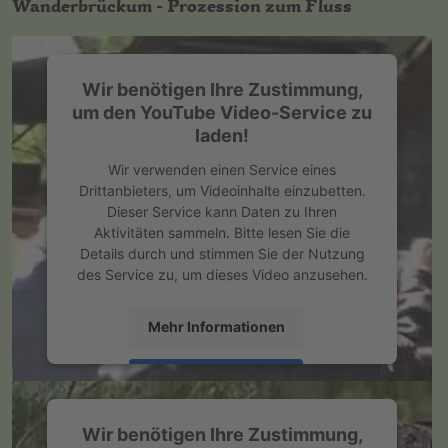
Wanderbrückum - Prozession zum Fluss
powered by
Usercentrics Consent
Management Platform
&
eRecht24
Wir benötigen Ihre Zustimmung,
um den YouTube Video-Service zu
laden!
Wir verwenden einen Service eines
Drittanbieters, um Videoinhalte einzubetten.
Dieser Service kann Daten zu Ihren
Aktivitäten sammeln. Bitte lesen Sie die
Details durch und stimmen Sie der Nutzung
des Service zu, um dieses Video anzusehen.
Mehr Informationen
Akzeptieren
powered by
Usercentrics Consent
Wir benötigen Ihre Zustimmung,
Management Platform
&
eRecht24