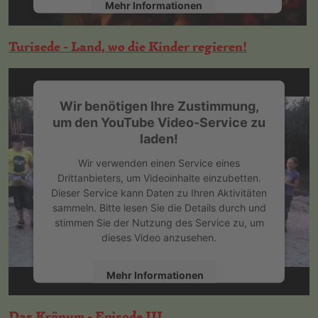
Mehr Informationen
Akzeptieren
Turisede - Land, wo die Kinder regieren!
powered by
Usercentrics Consent
Management Platform
&
eRecht24
Wir benötigen Ihre Zustimmung,
um den YouTube Video-Service zu
laden!
Wir verwenden einen Service eines
Drittanbieters, um Videoinhalte einzubetten.
Dieser Service kann Daten zu Ihren Aktivitäten
sammeln. Bitte lesen Sie die Details durch und
stimmen Sie der Nutzung des Service zu, um
dieses Video anzusehen.
Mehr Informationen
Akzeptieren
Das Krönum - Episode III