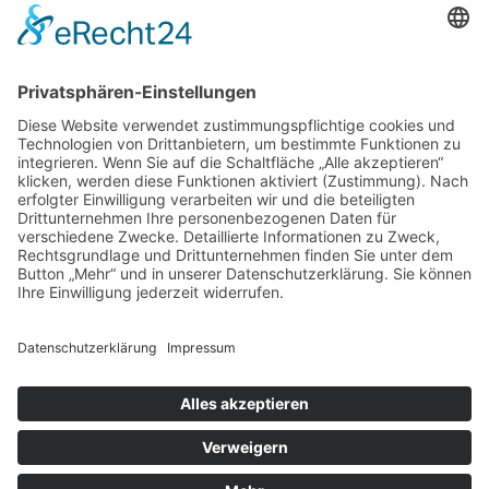
Beliebt
Baumhaushotel & Erlebnisnächte
grüngeringelter Freizeitpark
Camping
Gäste-Guests-Gość Book