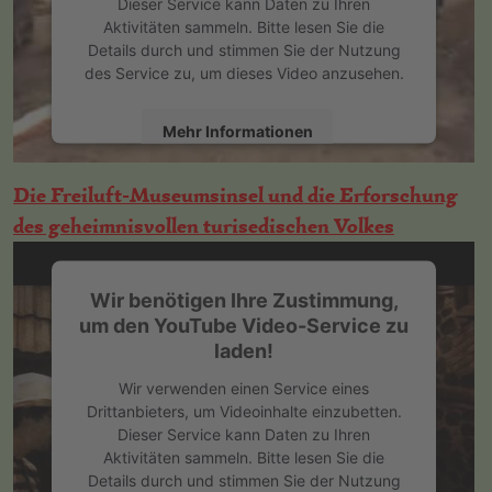
Dieser Service kann Daten zu Ihren
Aktivitäten sammeln. Bitte lesen Sie die
Details durch und stimmen Sie der Nutzung
des Service zu, um dieses Video anzusehen.
Mehr Informationen
Akzeptieren
Die Freiluft-Museumsinsel und die Erforschung
des geheimnisvollen turisedischen Volkes
powered by
Usercentrics Consent
Management Platform
&
eRecht24
Wir benötigen Ihre Zustimmung,
um den YouTube Video-Service zu
laden!
Wir verwenden einen Service eines
Drittanbieters, um Videoinhalte einzubetten.
Dieser Service kann Daten zu Ihren
Aktivitäten sammeln. Bitte lesen Sie die
Details durch und stimmen Sie der Nutzung