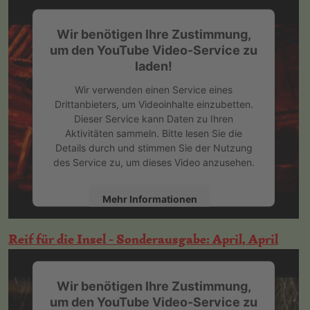
powered by
Usercentrics Consent
Management Platform
&
eRecht24
Wir benötigen Ihre Zustimmung,
um den YouTube Video-Service zu
laden!
Wir verwenden einen Service eines
Drittanbieters, um Videoinhalte einzubetten.
Dieser Service kann Daten zu Ihren
Aktivitäten sammeln. Bitte lesen Sie die
Details durch und stimmen Sie der Nutzung
des Service zu, um dieses Video anzusehen.
Mehr Informationen
Akzeptieren
Reif für die Insel - Sonderausgabe: April, April
powered by
Usercentrics Consent
Management Platform
&
eRecht24
Wir benötigen Ihre Zustimmung,
um den YouTube Video-Service zu