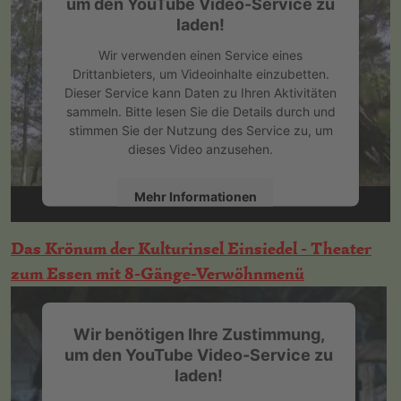
um den YouTube Video-Service zu
laden!
Wir verwenden einen Service eines
Drittanbieters, um Videoinhalte einzubetten.
Dieser Service kann Daten zu Ihren Aktivitäten
sammeln. Bitte lesen Sie die Details durch und
stimmen Sie der Nutzung des Service zu, um
dieses Video anzusehen.
Mehr Informationen
Akzeptieren
Das Krönum der Kulturinsel Einsiedel - Theater
zum Essen mit 8-Gänge-Verwöhnmenü
powered by
Usercentrics Consent
Management Platform
&
eRecht24
Wir benötigen Ihre Zustimmung,
um den YouTube Video-Service zu
laden!