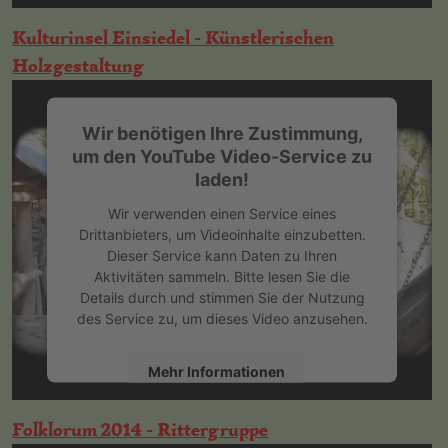
Akzeptieren
Kulturinsel Einsiedel - Künstlerischen
Holzgestaltung
powered by
Usercentrics Consent
Management Platform
&
eRecht24
Wir benötigen Ihre Zustimmung,
um den YouTube Video-Service zu
laden!
Wir verwenden einen Service eines
Drittanbieters, um Videoinhalte einzubetten.
Dieser Service kann Daten zu Ihren
Aktivitäten sammeln. Bitte lesen Sie die
Details durch und stimmen Sie der Nutzung
des Service zu, um dieses Video anzusehen.
Mehr Informationen
Akzeptieren
Folklorum 2014 - Rittergruppe