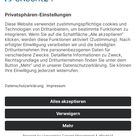
Beliebt
Baumhaushotel & Erlebnisnächte
grüngeringelter Freizeitpark
Camping
Gäste-Guests-Gość Book