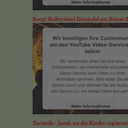
Mehr Informationen
Akzeptieren
Song! Kulturinsel Einsiedel am Neiss
powered by
Usercentrics Consent
Management Platform
&
eRecht24
Wir benötigen Ihre Zustimmun
um den YouTube Video-Service
laden!
Wir verwenden einen Service eines
Drittanbieters, um Videoinhalte einzubett
Dieser Service kann Daten zu Ihren
Aktivitäten sammeln. Bitte lesen Sie di
Details durch und stimmen Sie der Nutz
des Service zu, um dieses Video anzuse
Mehr Informationen
Akzeptieren
Turisede - Land, wo die Kinder regieren