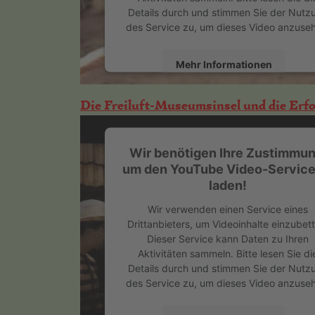
Details durch und stimmen Sie der Nutz
des Service zu, um dieses Video anzuse
Mehr Informationen
Akzeptieren
Die Freiluft-Museumsinsel und die Erf
powered by
Usercentrics Consent
Management Platform
&
eRecht24
Wir benötigen Ihre Zustimmun
um den YouTube Video-Service
laden!
Wir verwenden einen Service eines
Drittanbieters, um Videoinhalte einzubett
Dieser Service kann Daten zu Ihren
Aktivitäten sammeln. Bitte lesen Sie di
Details durch und stimmen Sie der Nutz
des Service zu, um dieses Video anzuse