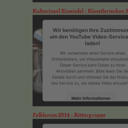
Akzeptieren
Kulturinsel Einsiedel - Künstlerischen
powered by
Usercentrics Consent
Management Platform
&
eRecht24
Wir benötigen Ihre Zustimmun
um den YouTube Video-Service
laden!
Wir verwenden einen Service eines
Drittanbieters, um Videoinhalte einzubett
Dieser Service kann Daten zu Ihren
Aktivitäten sammeln. Bitte lesen Sie di
Details durch und stimmen Sie der Nutz
des Service zu, um dieses Video anzuse
Mehr Informationen
Akzeptieren
Folklorum 2014 - Rittergruppe
powered by
Usercentrics Consent