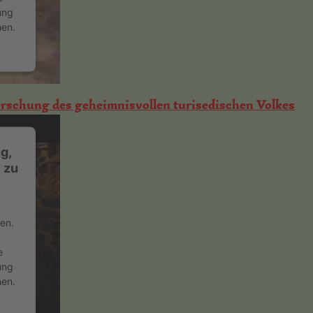
ung
hen.
orschung des geheimnisvollen turisedischen Volkes
g,
 zu
en.
e
ung
hen.