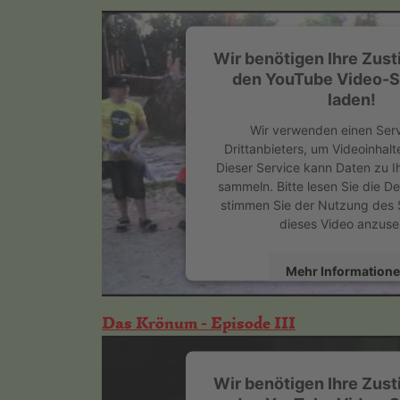
powered by
Usercentrics Consent
Management Platform
&
eRecht24
Wir benötigen Ihre Zus
den YouTube Video-S
laden!
Wir verwenden einen Serv
Drittanbieters, um Videoinhalt
Dieser Service kann Daten zu Ih
sammeln. Bitte lesen Sie die De
stimmen Sie der Nutzung des 
dieses Video anzuse
Mehr Information
Akzeptieren
Das Krönum - Episode III
powered by
Usercentrics Cons
Platform
&
eRecht
Wir benötigen Ihre Zus