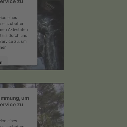
ervice zu
ice eines
e einzubetten.
ren Aktivitäten
tails durch und
Service zu, um
hen.
en
ent Management
24
timmung, um
ervice zu
ice eines
e einzubetten.