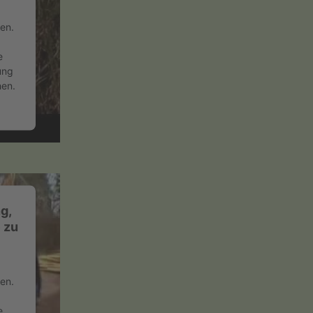
en.
e
ung
hen.
g,
 zu
en.
e