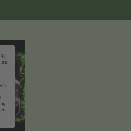
g,
 zu
en.
e
ung
hen.