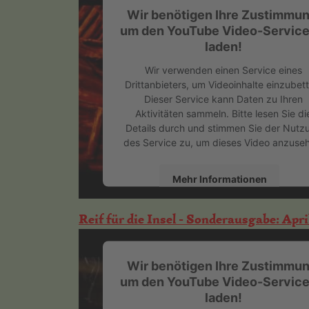
Management Platform
&
eRecht24
Wir benötigen Ihre Zustimmun
um den YouTube Video-Service
laden!
Wir verwenden einen Service eines
Drittanbieters, um Videoinhalte einzubett
Dieser Service kann Daten zu Ihren
Aktivitäten sammeln. Bitte lesen Sie di
Details durch und stimmen Sie der Nutz
des Service zu, um dieses Video anzuse
Mehr Informationen
Akzeptieren
Reif für die Insel - Sonderausgabe: April
powered by
Usercentrics Consent
Management Platform
&
eRecht24
Wir benötigen Ihre Zustimmun
um den YouTube Video-Service
laden!