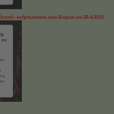
e Strand - aufgenommen zum Singum am 28.4.2013
g,
 zu
en.
e
ung
hen.
!