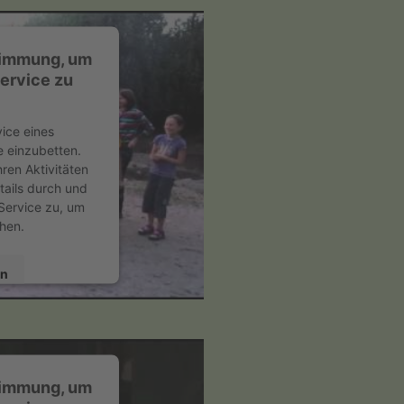
timmung, um
ervice zu
ice eines
e einzubetten.
ren Aktivitäten
tails durch und
Service zu, um
hen.
en
ent Management
24
timmung, um