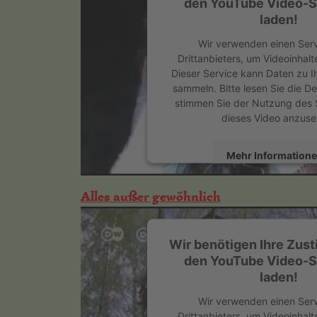
den YouTube Video-S
laden!
Wir verwenden einen Serv
Drittanbieters, um Videoinhalt
Dieser Service kann Daten zu Ih
sammeln. Bitte lesen Sie die De
stimmen Sie der Nutzung des 
dieses Video anzuse
Mehr Information
Akzeptieren
Alles außer gewöhnlich
powered by
Usercentrics Cons
Platform
&
eRecht
Wir benötigen Ihre Zus
den YouTube Video-S
laden!
Wir verwenden einen Serv
Drittanbieters, um Videoinhalt