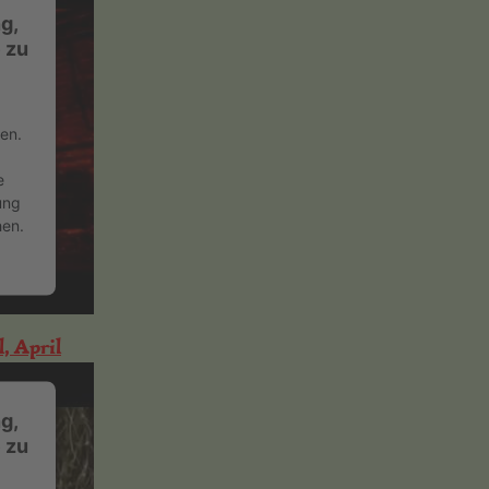
g,
 zu
en.
e
ung
hen.
, April
g,
 zu