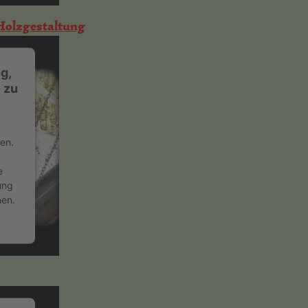
 Holzgestaltung
g,
 zu
en.
e
ung
hen.