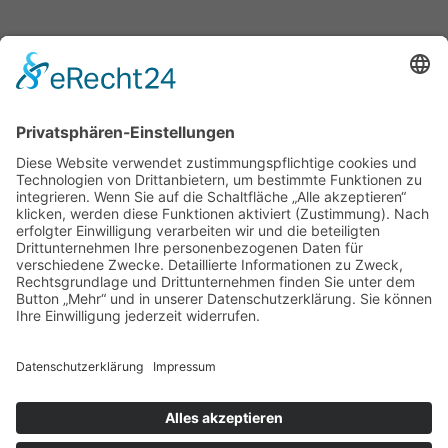
Beliebt
Baumhaushotel & Erlebnisnächte
grüngeringelter Freizeitpark
Camping
Gäste-Guests-Gość Book