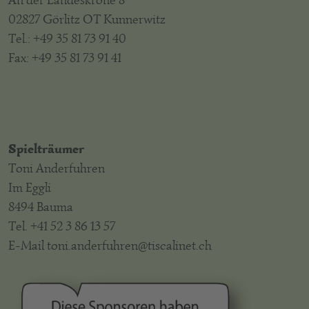
An der Landeskrone 8
02827 Görlitz OT Kunnerwitz
Tel.: +49 35 81 73 91 40
Fax: +49 35 81 73 91 41
Spielträumer
Toni Anderfuhren
Im Eggli
8494 Bauma
Tel. +41 52 3 86 13 57
E-Mail toni.anderfuhren@tiscalinet.ch