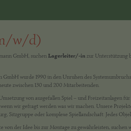
(m/w/d)
Lagerleiter/-in
ergmann GmbH, suchen
zur Unterstützung b
nn GmbH wurde 1990 in den Unruhen des Systemumbruchs 
heute zwischen 130 und 200 Mitarbeitenden.
Umsetzung von ausgefallen Spiel – und Freizeitanlagen fü
, wenn wir gefragt werden was wir machen. Unsere Projekt
rg, Sitzgruppe oder komplexe Spiellandschaft: Jedes Objekt
e von der Idee bis zur Montage zu gewährleisten, suchen w