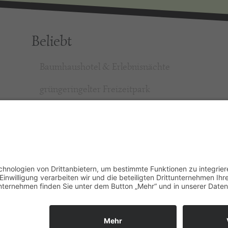
Beliebt
Baumhaushotel & Erlebnisnächte
grüngeringelter Freizeitpark
Camping
Gäste-Guests-Gość Book