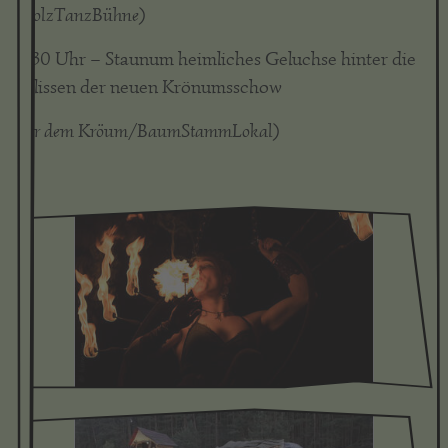
(HolzTanzBühne)
15:30 Uhr – Staunum heimliches Geluchse hinter die
Kulissen der neuen Krönumsschow
(vor dem Kröum/BaumStammLokal)