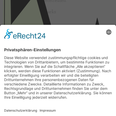
Erklärung zur Barrierefreiheit
Sächsische Freizeitparks
Beliebt
Baumhaushotel & Erlebnisnächte
grüngeringelter Freizeitpark
Camping
Gäste-Guests-Gość Book