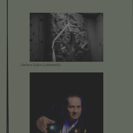
Marlene Kipke (Luftartistik)