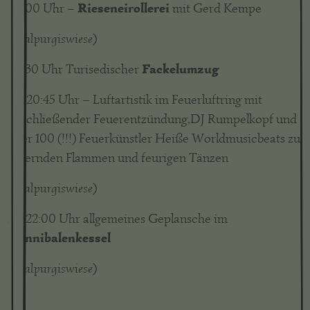
Rieseneirollerei
20:00 Uhr –
mit Gerd Kempe
(Walpurgiswiese)
Fackelumzug
20:30 Uhr Turisedischer
ca. 20:45 Uhr – Luftartistik im Feuerluftring mit
anschließender Feuerentzündung,DJ Rumpelkopf und
über 100 (!!!) Feuerkünstler Heiße Worldmusicbeats zu
lodernden Flammen und feurigen Tänzen
(Walpurgiswiese)
Ab 22:00 Uhr allgemeines Geplansche im
Kannibalenkessel
(Walpurgiswiese)