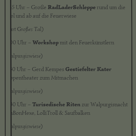
RadLaderSchleppe
17:45 Uhr – Große
rund um die
Insel und ab auf die Feuerwiese
(Start Großes Tal)
Workshop
18:00 Uhr –
mit den Feuerkünstlern
(Walpurgiswiese)
Gestiefelter Kater
18:30 Uhr – Gerd Kempes
Puppentheater zum Mitmachen
(Walpurgiswiese)
Turisedische Riten
19:30 Uhr –
zur Walpurgisnacht
BonBonHexe, LolliTroll & Saufbalken
(Walpurgiswiese)