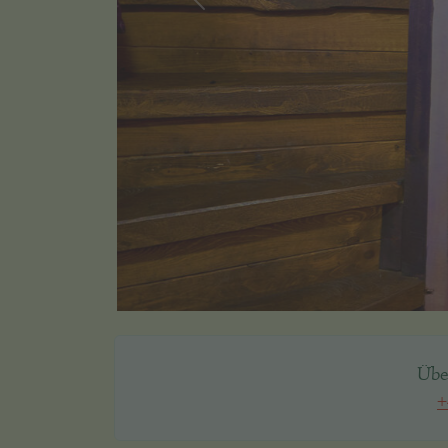
zurück
Übe
+