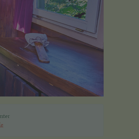
weiter
nter
de