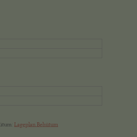
hütum:
Lageplan Behütum