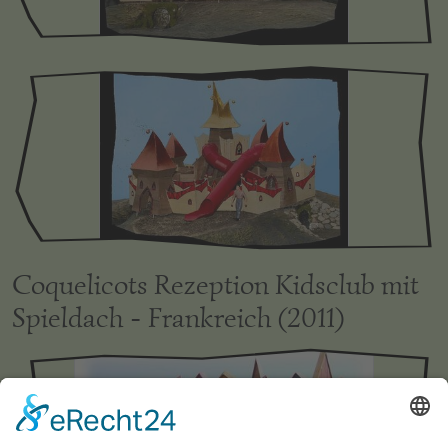
Coquelicots Rezeption Kidsclub mit
Spieldach - Frankreich (2011)