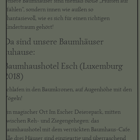
Unsere Baumhäuser sind niemals bloße „Hütten auf
Pfählen“, sondern innen wie außen so
phantasievoll, wie es sich für einen richtigen
Kindertraum gehört!
Da sind unsere Baumhäuser
zuhause:
Baumhaushotel Esch (Luxemburg
2018)
Schlafen in den Baumkronen, auf Augenhöhe mit den
Vögeln!
Ein magischer Ort Im Escher Deierepark, mitten
zwischen Reh- und Ziegengehegen: das
Baumhaushotel mit dem verrückten Baumhaus-Cafe.
Alle drei Häuser sind einzigartig und überraschend