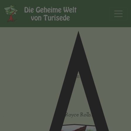
Baumhäuser
Im Wipfel hoch groovt das Baumhaus stolz
und ruft: „Ich bin es – dein Traum aus Holz!“
Inmitten der Äste,
für Freunde und Gäste.
Abgefahr’ner als ein echter Royce Rolls…